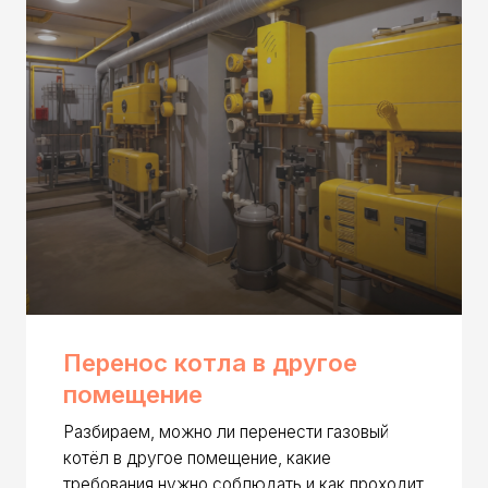
Перенос котла в другое
Газ
помещение
сло
Разбираем, можно ли перенести газовый
Разби
котёл в другое помещение, какие
на уч
требования нужно соблюдать и как проходит
возни
согласование.
Читать