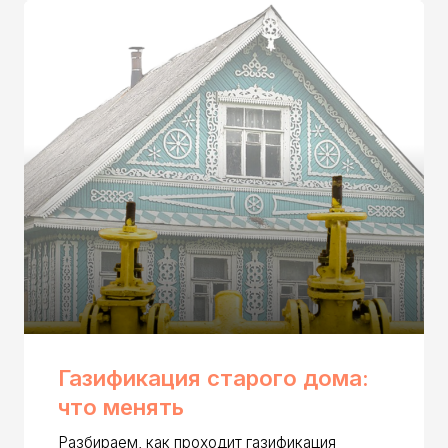
Газификация старого дома:
Мож
что менять
дер
Разбираем, как проходит газификация
Разби
старого дома, что чаще всего приходится
дерев
менять и на что обратить внимание перед
что о
подключением газа.
газа.
Читать