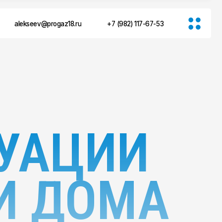
ogaz18.ru
+7 (982) 117-67-53
АЦИИ
ДОМА