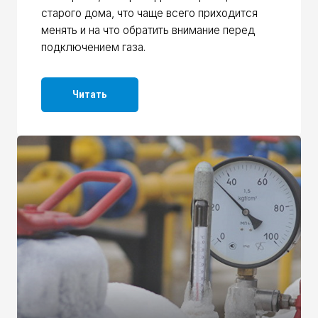
Подключение газа зимой:
Зап
возможно ли
шаг
Разбираем, можно ли подключить газ зимой,
Разби
какие есть ограничения и на что обратить
газа 
внимание в холодный период.
Пошаг