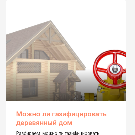
но ли газифицировать
евянный дом
раем, можно ли газифицировать
янный дом, какие есть требования и на
братить внимание перед подключением
Читать