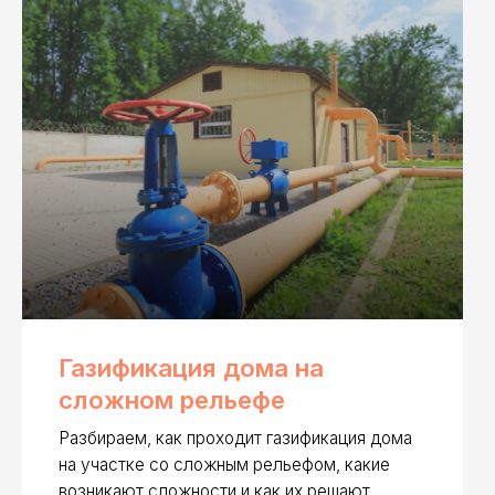
ификация дома на
жном рельефе
раем, как проходит газификация дома
астке со сложным рельефом, какие
кают сложности и как их решают.
Читать