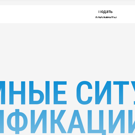
Подать
alekseev@pr
документы
НЫЕ СИТУ
ИФИКАЦИИ 
 про