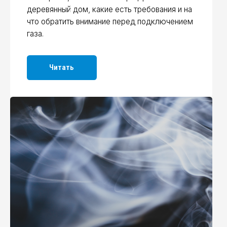
ах газа: что делать по
ам
раем, что делать, если появился запах
в доме, квартире или котельной.
ово объясняем, как действовать