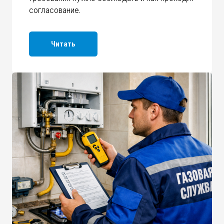
Проверка газового
Что
оборудования: как проходит
отк
Разбираем, как проходит проверка газового
Разби
оборудования, что именно проверяют и к
отклю
чему готовиться собственнику.
и ког
Читать