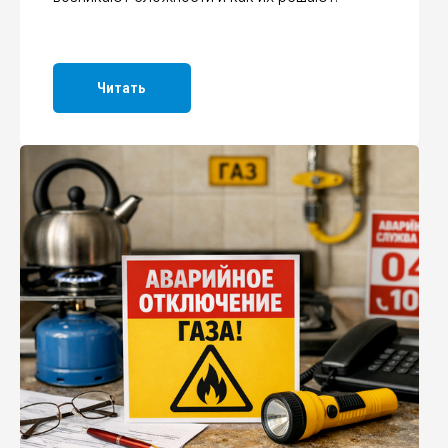
 делать при аварийном
лючении газа
раем, что делать при аварийном
чении газа, как правильно действовать
да обращаться в газовую службу.
Читать