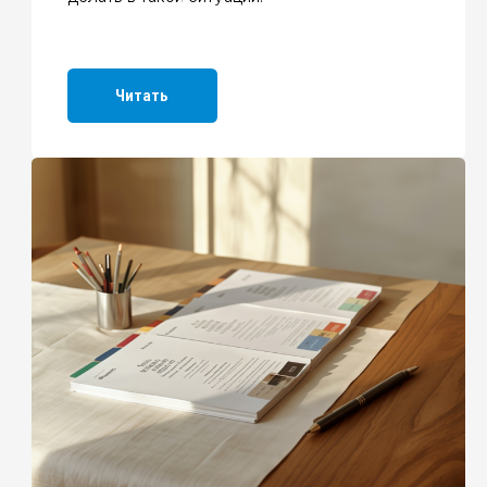
Если проект не согласовали
— что исправлять
Разбираем, почему проект газификации
могут не согласовать, какие ошибки
встречаются чаще всего и что нужно
исправить.
Читать