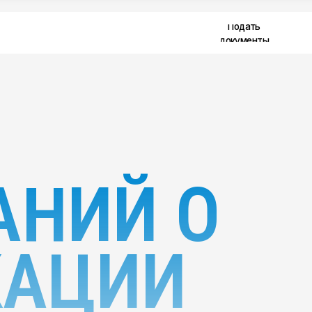
Подать
alekseev@pr
документы
НИЙ О
АЦИИ
тах,