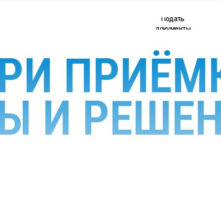
Подать
alekseev@pr
документы
РИ ПРИЁМК
Ы И РЕШЕ