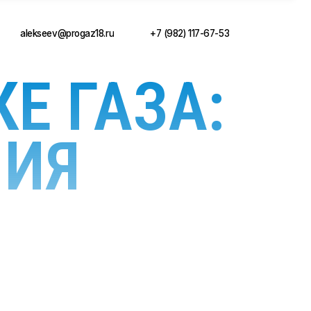
ogaz18.ru
+7 (982) 117-67-53
Е ГАЗА:
НИЯ