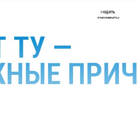
Подать
alekseev@pr
документы
 ТУ —
НЫЕ ПРИ