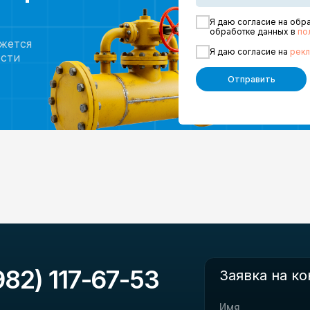
) 117-67-53
Заявка на консультаци
Я даю согласие на обр
обработке данных в
по
яжется
Я даю согласие на
рек
ости
Отправить
карте
Я даю согласие на обработку
обработке данных в
политике 
Я даю согласие на
рекламные 
Отправить
ации частных домов, коммерческих и промышленных объектов в
рмляем техническую документацию, осуществляем строительно-
анам. Газификация под ключ — от консультации до запуска газа.