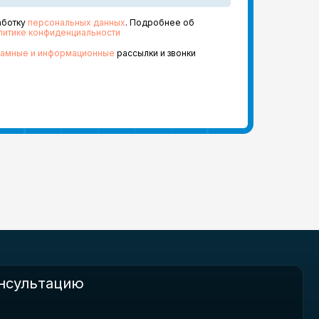
ю
аботку
персональных данных
. Подробнее об
литике конфиденциальности
ламные и информационные
рассылки и звонки
персональных данных
. Подробнее об
конфиденциальности
и информационные
рассылки и звонки
Политика
конфидециальности