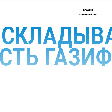
Подать
alekseev@pr
документы
О СКЛАДЫВ
СТЬ ГАЗИ