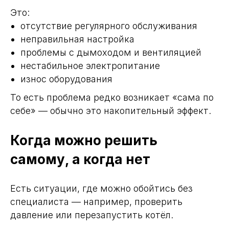
и
рассчитает ориентировочную
стоимость работ.
Это:
отсутствие регулярного обслуживания
неправильная настройка
проблемы с дымоходом и вентиляцией
нестабильное электропитание
износ оборудования
То есть проблема редко возникает «сама по
Я даю согласие на обработку
персональных
данных
. Подробнее об обработке данных в
себе» — обычно это накопительный эффект.
политике конфиденциальности
Я даю согласие на
рекламные и информационные
рассылки и звонки
Когда можно решить
Отправить
самому, а когда нет
Есть ситуации, где можно обойтись без
специалиста — например, проверить
давление или перезапустить котёл.