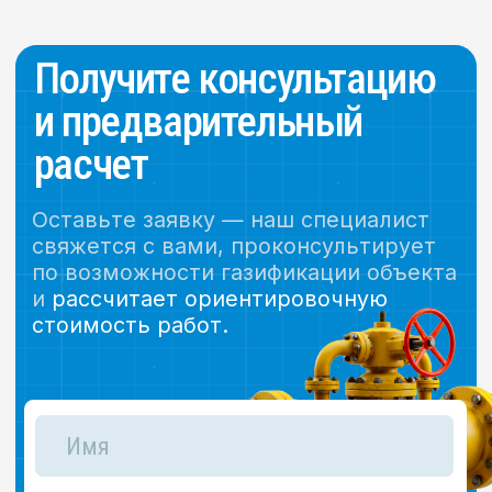
Компания «ПРОГАЗ» оказывает
профессиональные услуги по газификации
частных домов, коммерческих и
промышленных объектов в Ижевске. Мы
выполняем проектирование сетей
газоснабжения, оформляем техническую
документацию, осуществляем строительно-
монтажные работы и сопровождаем объекты
до сдачи надзорным органам. Газификация
под ключ — от консультации до запуска газа.
Политика
конфидециальности