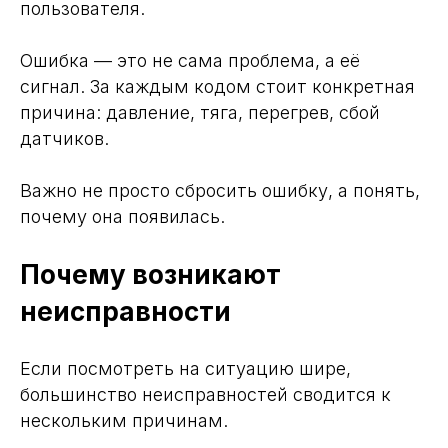
пользователя.
Ошибка — это не сама проблема, а её
сигнал. За каждым кодом стоит конкретная
причина: давление, тяга, перегрев, сбой
датчиков.
Важно не просто сбросить ошибку, а понять,
почему она появилась.
Почему возникают
Получите консультацию
неисправности
и предварительный
расчет
Если посмотреть на ситуацию шире,
большинство неисправностей сводится к
Оставьте заявку — наш специалист
свяжется с вами, проконсультирует
нескольким причинам.
по возможности газификации объекта