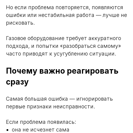
Контакты компании
Но если проблема повторяется, появляются
ПРОГАЗ
ошибки или нестабильная работа — лучше не
рисковать.
+7 (982) 117-67-53
Газовое оборудование требует аккуратного
подхода, и попытки «разобраться самому»
Алексеев Андрей
часто приводят к усугублению ситуации.
директор
alekseev@progaz18.ru
Почему важно реагировать
сразу
Иванов Александр
главный инженер
Самая большая ошибка — игнорировать
sivan24@bk.ru
первые признаки неисправности.
г.Ижевск
Если проблема появилась:
Посмореть на карте
она не исчезнет сама