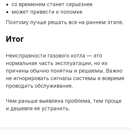
со временем станет серьёзнее
9:00 - 18:00
может привести к поломке
Режим работы
Поэтому лучше решать всё на раннем этапе.
Итог
Заявка на консультацию
Неисправности газового котла — это
нормальная часть эксплуатации, но их
причины обычно понятны и решаемы. Важно
не игнорировать сигналы системы и вовремя
Я даю согласие на обработку
персональных
данных
. Подробнее об обработке данных в
проводить обслуживание.
политике конфиденциальности
Я даю согласие на
рекламные и информационные
рассылки и звонки
Чем раньше выявлена проблема, тем проще
и дешевле её устранить.
Отправить